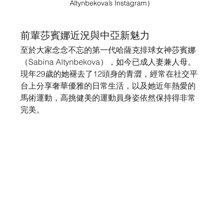
Altynbekova’s Instagram
）
前輩莎賓娜近況與中亞新魅力
至於大家念念不忘的第一代哈薩克排球女神莎賓娜
（Sabina Altynbekova），如今已成人妻兼人母。
現年29歲的她褪去了12頭身的青澀，經常在社交平
台上分享奢華優雅的日常生活，以及她近年熱愛的
馬術運動，高挑健美的運動員身姿依然保持得非常
完美。