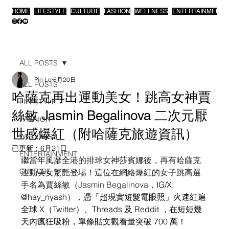
HOME
LIFESTYLE
CULTURE
FASHION
WELLNESS
ENTERTAINMENT
ALL POSTS
Pin Lo
6月20日
ALL POSTS
哈薩克再出運動美女！跳高女神賈
LIFESTYLE
絲敏 Jasmin Begalinova 二次元厭
FASHION
世感爆紅（附哈薩克旅遊資訊）
WELLNESS
已更新：
6月21日
ENTERTAINMENT
繼當年風靡全港的排球女神莎賓娜後，再有哈薩克
CULTURE
運動美女驚艷登場！這位在網絡爆紅的女子跳高選
手名為賈絲敏（Jasmin Begalinova，
IG/X: 
@hay_nyash
），憑
「超現實短髮電眼照」火速紅遍
全球 X（Twitter）、Threads 及 Reddit ，在短短幾
天內瘋狂吸粉，單條貼文觀看量突破 700 萬！