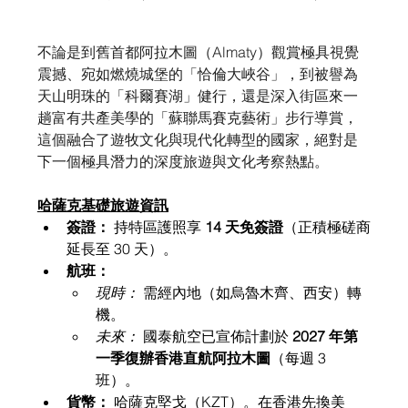
不論是到舊首都阿拉木圖（Almaty）觀賞極具視覺
震撼、宛如燃燒城堡的「恰倫大峽谷」，到被譽為
天山明珠的「科爾賽湖」健行，還是深入街區來一
趟富有共產美學的「蘇聯馬賽克藝術」步行導賞，
這個融合了遊牧文化與現代化轉型的國家，絕對是
下一個極具潛力的深度旅遊與文化考察熱點。
哈薩克基礎旅遊資訊
簽證：
 持特區護照享 
14 天免簽證
（正積極磋商
延長至 30 天）。
航班：
現時：
 需經內地（如烏魯木齊、西安）轉
機。
未來：
 國泰航空已宣佈計劃於 
2027 年第
一季復辦香港直航阿拉木圖
（每週 3 
班）。
貨幣：
 哈薩克堅戈（KZT）。在香港先換美