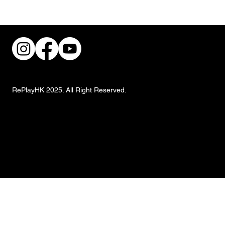
【影評】《愛你致死不渝》
（Obsession）：75萬成本撬動3.7億票
房，它給公式化的荷里活上了一課
RePlayHK 2025. All Right Reserved.