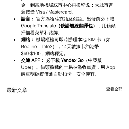
金，到當地機場或市中心再換堅戈；大城市普
遍接受 Visa / Mastercard。
語言：
 官方為哈薩克語及俄語。出發前必下載 
Google Translate（俄語離線翻譯包）
，用鏡頭
掃描看菜單和路牌。
網絡：
 機場櫃檯可即時辦理本地 SIM 卡（如 
Beeline、Tele2），14天數據卡約港幣 
$60-$100，網絡穩定。
交通 APP：
 必下載 
Yandex Go
（中亞版 
Uber）。街頭攔截的士易被濫收車資，用 App 
叫車明碼實價兼自動扣卡，安全便宜。
查看全部
最新文章