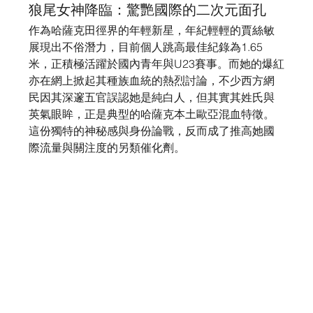
狼尾女神降臨：驚艷國際的二次元面孔
作為哈薩克田徑界的年輕新星，年紀輕輕的賈絲敏
展現出不俗潛力，目前個人跳高最佳紀錄為1.65
米，正積極活躍於國內青年與U23賽事。而她的爆紅
亦在網上掀起其種族血統的熱烈討論，不少西方網
民因其深邃五官誤認她是純白人，但其實其姓氏與
英氣眼眸，正是典型的哈薩克本土歐亞混血特徵。
這份獨特的神秘感與身份論戰，反而成了推高她國
際流量與關注度的另類催化劑。