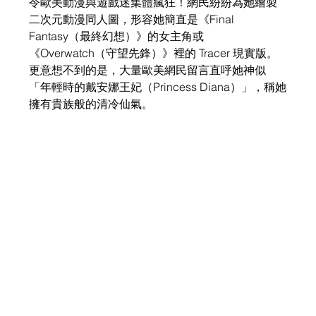
令歐美動漫與遊戲迷集體瘋狂！網民紛紛為她繪製
二次元動漫同人圖，形容她簡直是《Final 
Fantasy（最終幻想）》的女主角或
《Overwatch（守望先鋒）》裡的 Tracer 現實版。
更意想不到的是，大量歐美網民留言直呼她神似
「年輕時的戴安娜王妃（Princess Diana）」，稱她
擁有貴族般的清冷仙氣。