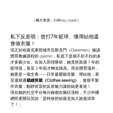
（圖片來源：
IG
@hay_nyash）
私下反差萌：曾打7年籃球、懂彈結他還
會做衣服！
現正於哈薩克東部城市厄斯克門（Oskemen）修讀
體育教練課程的 Jasmin，私底下是個不折不扣的多
才多藝少女。在加入田徑隊前，她竟然當過 7 年的
籃球員，直至 3 年前才轉攻跳高。而在體育場外，
她更是一個文青——日常最愛聽音樂、彈結他，甚
至還精通
裁縫剪裁（Clothes sewing）
，會親手製
作衣服，動靜皆宜的反差魅力讓粉絲更著迷！
現在她的社交平台每分鐘都在瘋狂漲粉，不少外國
網民更開玩笑說「是時候把哈薩克加入旅遊清單
了！」