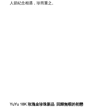
人節紀念相遇，珍而重之。
YuYu 18K ​玫瑰金珍珠新品​  ​回歸無暇的初戀​ 