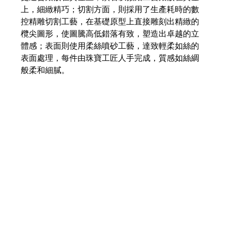
上，細緻精巧；切割方面，則採用了生產耗時的數
控精雕切割工藝，在基礎原型上直接雕刻出精緻的
欖尖圖形，使圖騰高低錯落有致，塑造出卓越的立
體感；表面則使用柔絲噴砂工藝，達致輕柔如絲的
表面處理，每件由珠寶工匠人手完成，質感如絲綢
般柔和細膩。​