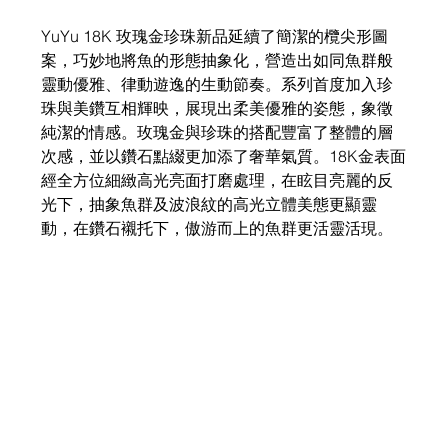
​​YuYu 18K 玫瑰金珍珠新品​​延續了簡潔的欖尖形圖
案，巧妙地將魚的形態抽象化，營造出如同魚群般
靈動優雅、律動遊逸的生動節奏。系列首度加入珍
珠與美鑽互相輝映，展現出柔美優雅的姿態，象徵​​
純潔的情感​​。玫瑰金與珍珠的搭配豐富了整體的層
次感，並以鑽石點綴更加添了奢華氣質。18K金表面
經全方位細緻高光亮面打磨處理，在眩目亮麗的反
光下，抽象魚群及波浪紋的高光立體美態更顯靈
動，在鑽石襯托下，傲游而上的魚群更活靈活現。​ 