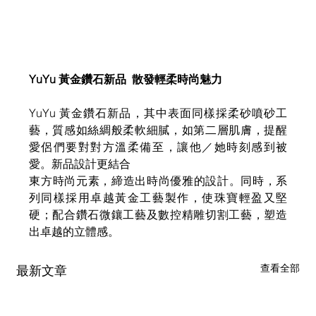
YuYu ​黃金鑽石新品​​  散發輕柔時尚魅力  ​ 
​​YuYu 黃金鑽石新品​​，其中表面同樣採柔砂噴砂工
藝，質感如絲綢般柔軟細膩，如第二層肌膚，提醒
愛侶們要對對方溫柔備至，讓他／她時刻感到被
愛。新品設計更結合​ 
​​東方時尚元素，締造出時尚優雅的設計。同時，系
列同樣採用卓越黃金工藝製作，使珠寶輕盈又堅
硬；配合鑽石微鑲工藝及數控精雕切割工藝，塑造
出卓越的立體感。​
查看全部
最新文章