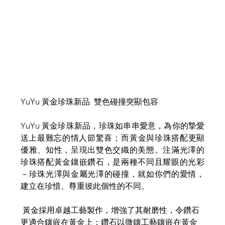
YuYu ​黃金珍珠​​新品  雙色碰撞突顯包容​ 
​​YuYu 黃金珍珠新品，​​珍珠如串串愛意，為你的摯愛
送上最難忘的情人節驚喜；而​​黃金與珍珠搭配更顯
優雅、知性，呈現出雙色交織的美態。注滿光澤的
珍珠搭配黃金鑲嵌鑽石，是兩種不同且耀眼的光彩
－珍珠光澤與金屬光澤的碰撞，就如你們的愛情，
建立在珍惜、尊重彼此個性的不同。​ 
​​ ​​黃金採用卓越工藝製作，增強了其耐磨性，令鑽石
更適合鑲嵌在黃金上；鑽石以微鑲工藝鑲嵌在黃金