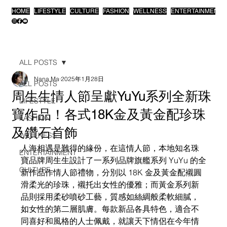
HOME
LIFESTYLE
CULTURE
FASHION
WELLNESS
ENTERTAINMENT
ALL POSTS
Nana Ma
2025年1月28日
ALL POSTS
周生生情人節呈獻YuYu系列全新珠
LIFESTYLE
寶作品！各式18K金及黃金配珍珠
FASHION
及鑽石首飾
WELLNESS
人海相遇是難得的緣份，在這情人節，本地知名珠
ENTERTAINMENT
寶品牌周生生​​​設計了一系列​​品牌旗艦系列 ​YuYu ​的全
CULTURE
新作品作情人節禮物，​​分別以 18K 金及黃金配襯圓
滑柔光的珍珠，​​襯托出女性的優雅；​​而​​黃金系列​​新
品則採用柔砂噴砂工藝，質感如絲綢般柔軟細膩，
如女性的第二層肌膚。每款新品各具特色，適合不
同喜好和風格的人士佩戴，就讓天下情侶在今年情