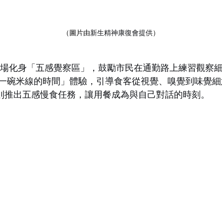
（圖片由
新生精神康復會提供
）
商場化身「五感覺察區」，鼓勵市民在通勤路上練習觀察
「一碗米線的時間」體驗，引導食客從視覺、嗅覺到味覺
330則推出五感慢食任務，讓用餐成為與自己對話的時刻。