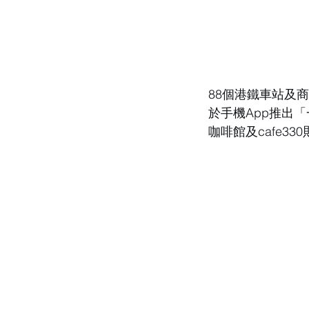
88個港鐵車站及
於手機App推出
咖啡館及cafe