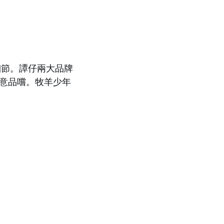
細節。譚仔兩大品牌
細意品嚐。牧羊少年