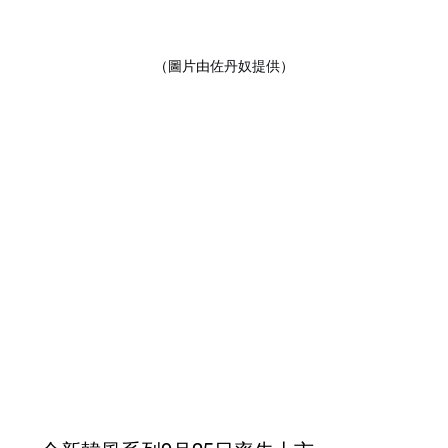
（圖片由
佐丹奴提供
）