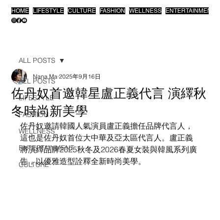
HOME
LIFESTYLE
CULTURE
FASHION
WELLNESS
ENTERTAINMENT
ALL POSTS
Nana Ma
2025年9月16日
ALL POSTS
佐丹奴首邀韓星盧正義代言 演繹秋
LIFESTYLE
冬時尚新美學
FASHION
佐丹奴邀請韓國人氣演員盧正義擔任品牌代言人，
WELLNESS
這也是佐丹奴首位大中華及亞太區代言人。盧正義
ENTERTAINMENT
將演繹品牌2025秋冬及2026春夏女裝與韓風系列廣
告，以優雅造型詮釋全新時尚美學。
CULTURE