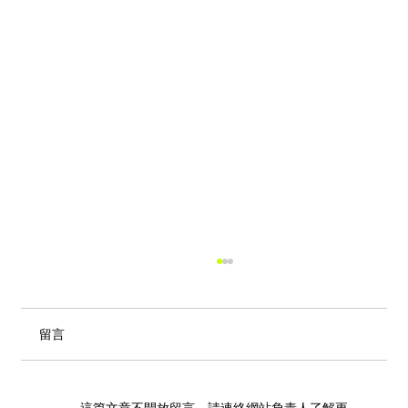
留言
這篇文章不開放留言。請連絡網站負責人了解更