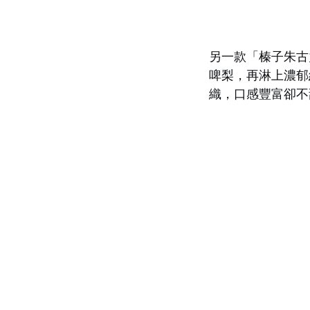
另一款「榛子朱古
啤梨，再淋上濃郁
織，口感豐富卻不