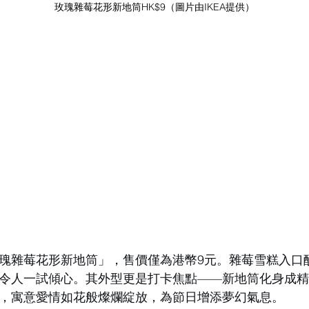
玫瑰雜莓花形新地筒HK$9（圖片由IKEA提供）
瑰雜莓花形新地筒」，售價僅為港幣9元。雜莓雪糕入口
令人一試傾心。其外型更是打卡焦點——新地筒化身成
，寓意愛情如花般燦爛綻放，為節日增添夢幻氣息。