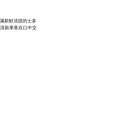
鋪滿新鮮清甜的士多
與清新果香在口中交