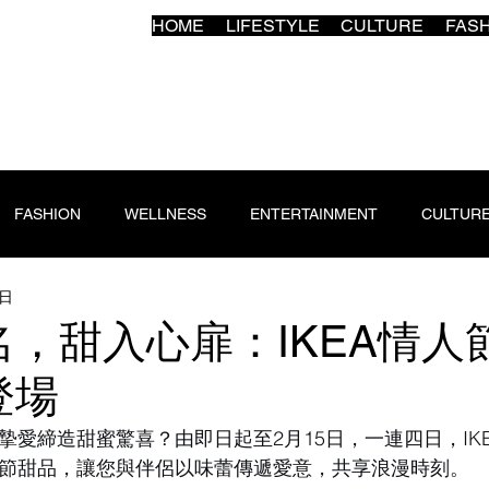
HOME
LIFESTYLE
CULTURE
FAS
FASHION
WELLNESS
ENTERTAINMENT
CULTUR
2日
名，甜入心扉：IKEA情人
登場
摯愛締造甜蜜驚喜？由即日起至2月15日，一連四日，IK
節甜品，讓您與伴侶以味蕾傳遞愛意，共享浪漫時刻。