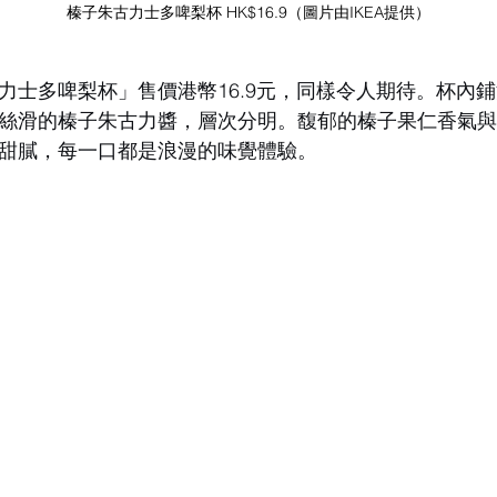
榛子朱古力士多啤梨杯 HK$16.9（圖片由IKEA提供）
力士多啤梨杯」售價港幣16.9元，同樣令人期待。杯內
絲滑的榛子朱古力醬，層次分明。馥郁的榛子果仁香氣
甜膩，每一口都是浪漫的味覺體驗。