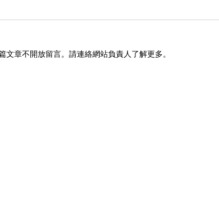
篇文章不開放留言。請連絡網站負責人了解更多。
街頭風狂潮！IKEA 獨家手
【
重現
抓餅與盛夏椰子甜品重磅登
新地
場
舵 