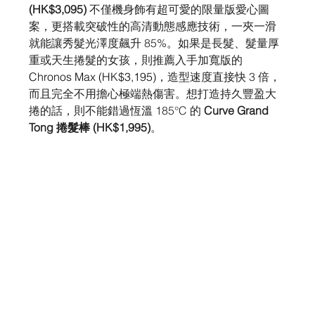
(HK$3,095)
 不僅機身飾有超可愛的限量版愛心圖
案，更搭載突破性的高清動態感應技術，一夾一滑
就能讓秀髮光澤度飆升 85%。如果是長髮、髮量厚
重或天生捲髮的女孩，則推薦入手加寬版的 
Chronos Max (HK$3,195)
，造型速度直接快 3 倍，
而且完全不用擔心極端熱傷害。想打造持久豐盈大
捲的話，則不能錯過恆溫 185°C 的 
Curve Grand 
Tong 捲髮棒 (HK$1,995)
。