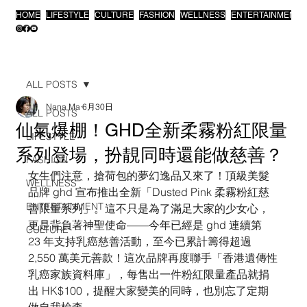
HOME
LIFESTYLE
CULTURE
FASHION
WELLNESS
ENTERTAINMENT
ALL POSTS
Nana Ma
6月30日
ALL POSTS
仙氣爆棚！GHD全新柔霧粉紅限量
LIFESTYLE
系列登場，扮靚同時還能做慈善？
FASHION
女生們注意，搶荷包的夢幻逸品又來了！頂級美髮
WELLNESS
品牌 ghd 宣布推出全新「Dusted Pink 柔霧粉紅慈
ENTERTAINMENT
善限量系列」。這不只是為了滿足大家的少女心，
更是背負著神聖使命——今年已經是 ghd 連續第 
CULTURE
23 年支持乳癌慈善活動，至今已累計籌得超過 
2,550 萬美元善款！這次品牌再度聯手「香港遺傳性
乳癌家族資料庫」，每售出一件粉紅限量產品就捐
出 HK$100，提醒大家變美的同時，也別忘了定期