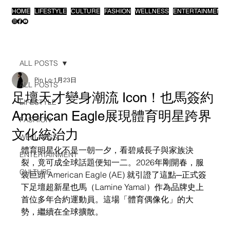
HOME
LIFESTYLE
CULTURE
FASHION
WELLNESS
ENTERTAINMENT
ALL POSTS
Pin Lo
1月23日
ALL POSTS
足壇天才變身潮流 Icon！也馬簽約
LIFESTYLE
American Eagle展現體育明星跨界
FASHION
文化統治力
WELLNESS
體育明星化不是一朝一夕，看碧咸長子與家族決
ENTERTAINMENT
裂，竟可成全球話題便知一二。
2026年剛開春，服
CULTURE
裝巨頭 American Eagle (AE) 就引證了這點─正式簽
下足壇超新星也馬（Lamine Yamal）作為品牌史上
首位多年合約運動員。這場「體育偶像化」的大
勢，繼續在全球擴散。