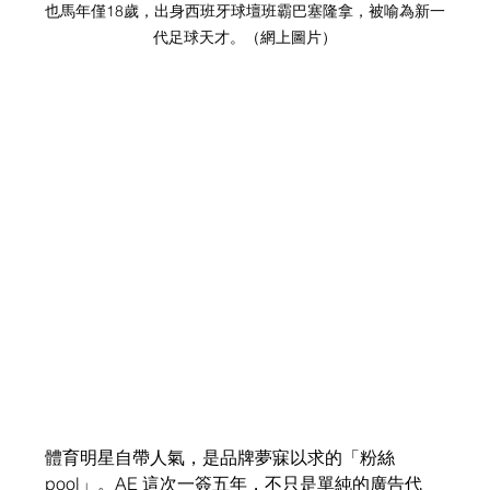
也馬年僅18歲，出身西班牙球壇班霸巴塞隆拿，被喻為新一
代足球天才。
（網上圖片）
體育明星自帶人氣，是品牌夢寐以求的「粉絲
pool」。AE 這次一簽五年，不只是單純的廣告代