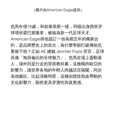
（圖片由American Eagle提供）
也馬年僅18歲，和前輩美斯一樣，同樣出身西班牙
球壇班霸巴塞隆拿，被喻為新一代足球天才。
American Eagle
與他簽訂一份為期五年的獨家合
約，是品牌歷史上的首次，為什麼寧願打破傳統也
要搶下他？正如 AE 總裁 Jennifer Foyle 所言，足球
具備「無與倫比的全球魅力」。也馬在場上靈動過
人，場外則是行走的穿搭教科書，這種橫跨歐亞的
影響力，讓世界各地的年輕人跨越語言隔閡，同步
為他瘋狂。比起演藝明星，這種由競技熱血帶動的
文化影響力，顯然更具穿透性與真實感。