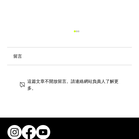
留言
這篇文章不開放留言。請連絡網站負責人了解更
多。
【影評】《愛你致死不渝》
（Obsession）：75萬成本撬動3.7億票
房，它給公式化的荷里活上了一課