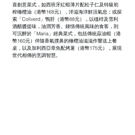
喜創意菜式，如西班牙紅蝦薄片配松子仁及特級初
榨橄欖油（港幣168元），洋溢海洋鮮活氣息；或探
索「Collverd」鴨肝（港幣88元），以榲桲及雪利
酒醋醬提味，油潤芳香。鍾情傳統風味的食客，則
可沉醉於「Maria」經典菜式，包括傳統蒜油蝦（港
幣160元）伴隨香氣撲鼻的橄欖油滋滋作響送上餐
桌，以及加利西亞章魚配烤薯（港幣175元），展現
世代相傳的烹調智慧。