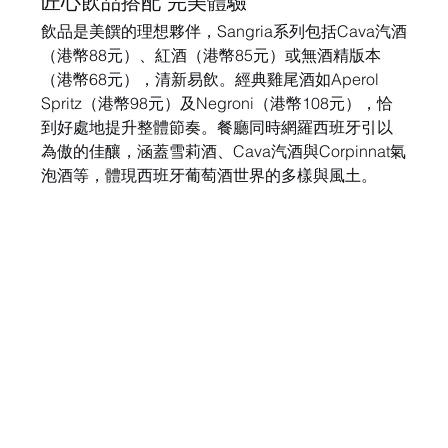
匠心飲品搭配 完美體驗
飲品是美饌的理想夥伴，Sangria系列包括Cava汽酒
（港幣88元）、紅酒（港幣85元）或無酒精版本
（港幣68元），清新易飲。經典雞尾酒如Aperol 
Spritz（港幣98元）及Negroni（港幣108元），恰
到好處地提升整體節奏。餐廳同時網羅西班牙引以
為傲的佳釀，涵蓋雪莉酒、Cava汽酒與Corpinnat氣
泡酒等，體現西班牙葡萄酒世界的多樣與風土。