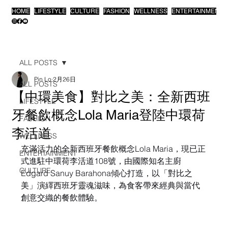
HOME
LIFESTYLE
CULTURE
FASHION
WELLNESS
ENTERTAINMENT
ALL POSTS
Pin Lo
2月26日
ALL POSTS
【中環美食】對比之美：全新西班
LIFESTYLE
牙餐飲概念Lola Maria登陸中環荷
FASHION
李活道
WELLNESS
充滿活力的全新西班牙餐飲概念Lola Maria，現已正
ENTERTAINMENT
式進駐中環荷李活道108號，由國際知名主廚
CULTURE
Edgard Sanuy Barahona傾心打造，以「對比之
美」演繹西班牙靈魂滋味，為食客帶來經典與當代
創意交織的餐飲體驗。