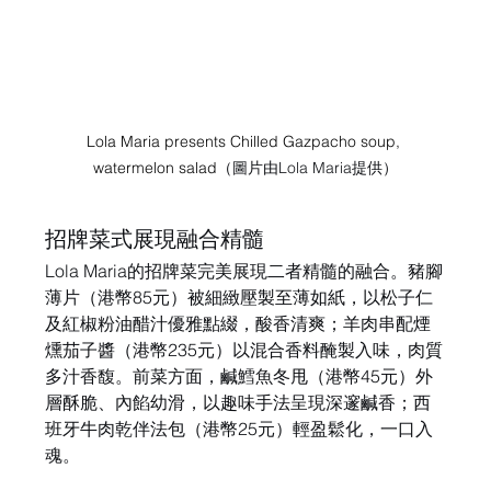
Lola Maria presents Chilled Gazpacho soup, 
watermelon salad
（圖片由Lola Maria提供）
招牌菜式展現融合精髓
Lola Maria的招牌菜完美展現二者精髓的融合。豬腳
薄片（港幣85元）被細緻壓製至薄如紙，以松子仁
及紅椒粉油醋汁優雅點綴，酸香清爽；羊肉串配煙
燻茄子醬（港幣235元）以混合香料醃製入味，肉質
多汁香馥。前菜方面，鹹鱈魚冬甩（港幣45元）外
層酥脆、內餡幼滑，以趣味手法呈現深邃鹹香；西
班牙牛肉乾伴法包（港幣25元）輕盈鬆化，一口入
魂。