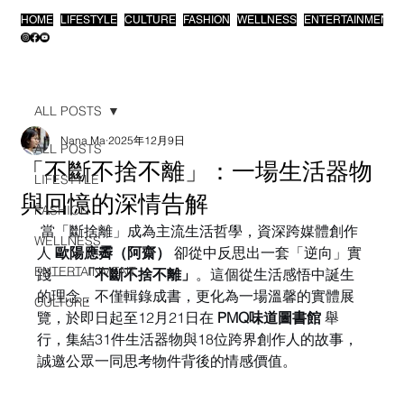
HOME
LIFESTYLE
CULTURE
FASHION
WELLNESS
ENTERTAINMENT
ALL POSTS
Nana Ma
2025年12月9日
ALL POSTS
「不斷不捨不離」：一場生活器物
LIFESTYLE
與回憶的深情告解
FASHION
 當「斷捨離」成為主流生活哲學，資深跨媒體創作
WELLNESS
人 
歐陽應霽（阿齋）
 卻從中反思出一套「逆向」實
ENTERTAINMENT
踐——
「不斷不捨不離」
。這個從生活感悟中誕生
的理念，不僅輯錄成書，更化為一場溫馨的實體展
CULTURE
覽，於即日起至12月21日在 
PMQ味道圖書館
 舉
行，集結31件生活器物與18位跨界創作人的故事，
誠邀公眾一同思考物件背後的情感價值。