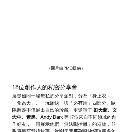
（圖片由PMQ提供）
18位創作人的私密分享會
展覽如同一場無私的分享派對，分為「身上衣」、
「食為天」、「玩痛快」與「必有用」四部分。歐
陽應霽不僅展出自己的珍藏，更邀請了 
劉天蘭、文
念中、素黑、Andy Dark
 等17位來自不同領域的創
作好友，一同展示他們「無法斷捨離」的器物，並
親筆撰寫背後故事。從劉天蘭那副殘缺卻珍藏多年