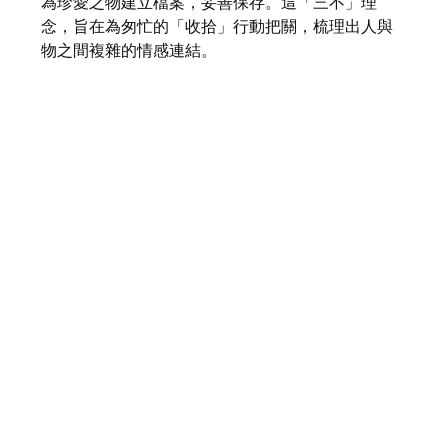
為珍愛之物建立檔案，妥善保存。這「三不」理
念，旨在為匆忙的「收拾」行動把關，梳理出人與
物之間複雜的情感連結。